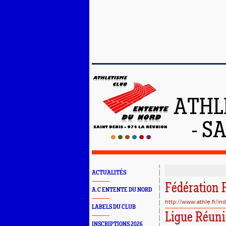
ATHL
- S
ACTUALITÉS
Fédération 
A.C ENTENTE DU NORD
http://www.athle.fr/in
LABELS DU CLUB
Ligue Réuni
INSCRIPTIONS 2026