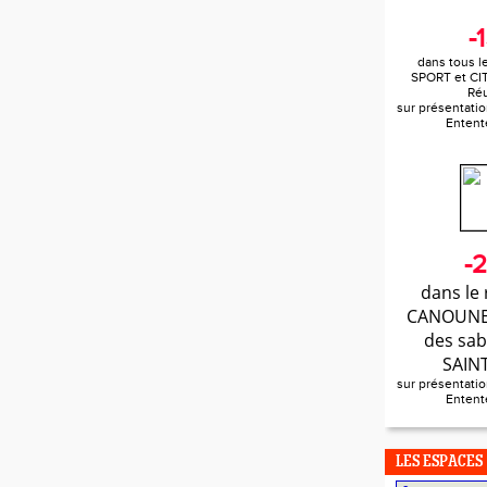
-
dans tous l
SPORT et CI
Ré
sur présentatio
Entent
-
dans le 
CANOUNE 
des sab
SAIN
sur présentatio
Entent
LES ESPACES