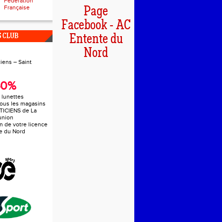
Fédération
Française
Page
Facebook - AC
 CLUB
Entente du
Nord
40%
s lunettes
tous les magasins
ICIENS de La
union
n de votre licence
e du Nord