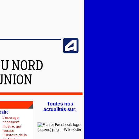
DU NORD
ÉUNION
Toutes nos
actualités sur:
naire
L'ouvrage
richement
illustré, qui
retrace
l’Histoire de la