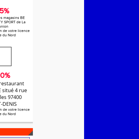
15%
es magasins BE
TY SPORT de La
union
n de votre licence
e du Nord
20%
restaurant
situé 4 rue
les 97400
T-DENIS
n de votre licence
e du Nord