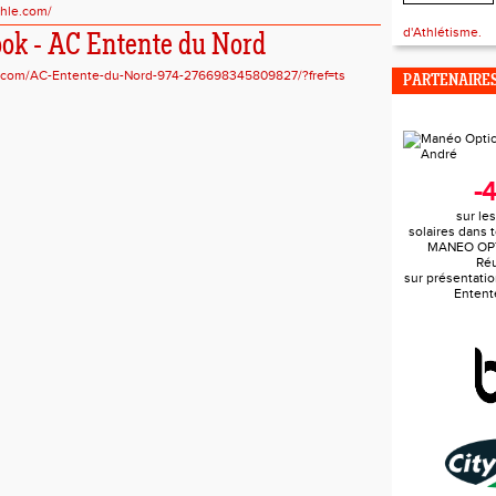
thle.com/
d'Athlétisme.
ok - AC Entente du Nord
.com/AC-Entente-du-Nord-974-276698345809827/?fref=ts
PARTENAIRES
-
sur le
solaires dans 
MANEO OPT
Ré
sur présentatio
Entent