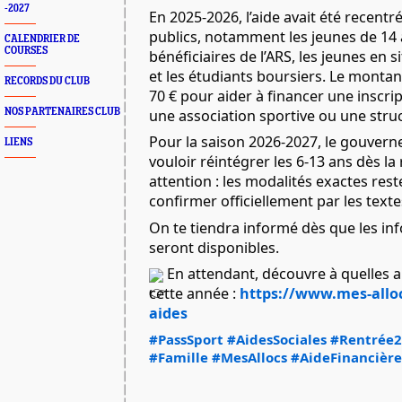
-2027
En 2025-2026, l’aide avait été recentré
publics, notamment les jeunes de 14 à
CALENDRIER DE
COURSES
bénéficiaires de l’ARS, les jeunes en s
et les étudiants boursiers. Le montant 
RECORDS DU CLUB
70 € pour aider à financer une inscrip
une association sportive ou une stru
NOS PARTENAIRES CLUB
Pour la saison 2026-2027, le gouvern
LIENS
vouloir réintégrer les 6-13 ans dès la
attention : les modalités exactes rest
confirmer officiellement par les textes
On te tiendra informé dès que les info
seront disponibles.
 En attendant, découvre à quelles aid
cette année : 
https://www.mes-alloc
aides
#PassSport
#AidesSociales
#Rentrée
#Famille
#MesAllocs
#AideFinancière